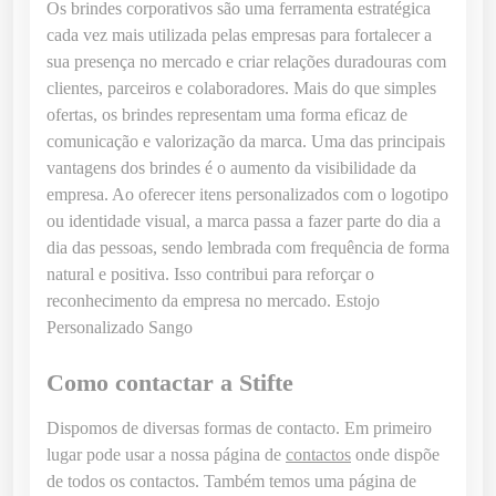
Os brindes corporativos são uma ferramenta estratégica
r
cada vez mais utilizada pelas empresas para fortalecer a
s
sua presença no mercado e criar relações duradouras com
o
clientes, parceiros e colaboradores. Mais do que simples
n
ofertas, os brindes representam uma forma eficaz de
a
comunicação e valorização da marca. Uma das principais
l
vantagens dos brindes é o aumento da visibilidade da
i
empresa. Ao oferecer itens personalizados com o logotipo
z
ou identidade visual, a marca passa a fazer parte do dia a
a
dia das pessoas, sendo lembrada com frequência de forma
d
natural e positiva. Isso contribui para reforçar o
o
reconhecimento da empresa no mercado. Estojo
S
Personalizado Sango
a
n
Como contactar a Stifte
g
o
Dispomos de diversas formas de contacto. Em primeiro
lugar pode usar a nossa página de
contactos
onde dispõe
de todos os contactos. Também temos uma página de