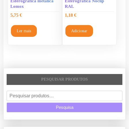
Esferográfica metálica
Esferográfica Noclip
Lomox
RAL
5,75
€
1,18
€
Ler mais
Adicionar
PESQUISAR PRODUTOS
P
e
Pesquisa
s
q
u
i