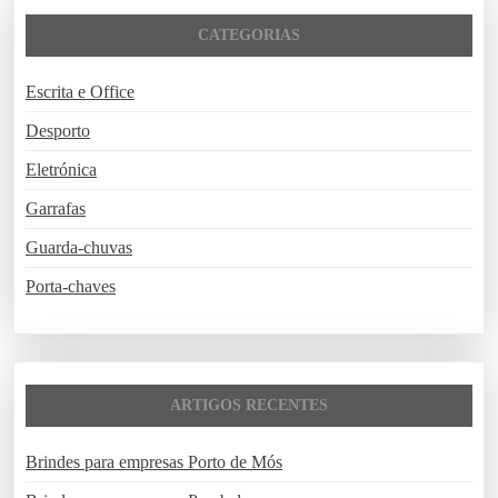
s
CATEGORIAS
a
r
Escrita e Office
p
o
Desporto
r
Eletrónica
:
Garrafas
Guarda-chuvas
Porta-chaves
ARTIGOS RECENTES
Brindes para empresas Porto de Mós