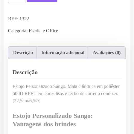
u
a
n
REF:
1322
t
Categoria:
Escrita e Office
i
d
a
Descrição
Informação adicional
Avaliações (0)
d
e
d
Descrição
e
E
Estojo Personalizado Sango. Mala cilíndrica em poliéster
s
600D RPET em cores lisas e fecho de correr a condizer.
t
[22,5cm/6,5Ø]
o
j
Estojo Personalizado Sango:
o
Vantagens dos brindes
P
e