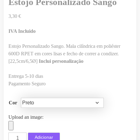
Estojo Personalizado Sango
3,30
€
IVA Incluido
Estojo Personalizado Sango. Mala cilíndrica em poliéster
600D RPET em cores lisas e fecho de correr a condizer.
[22,5cm/6,5Ø]
Inclui personalização
Entrega 5-10 dias
Pagamento Seguro
Cor
Upload an image:
Q
Adicionar