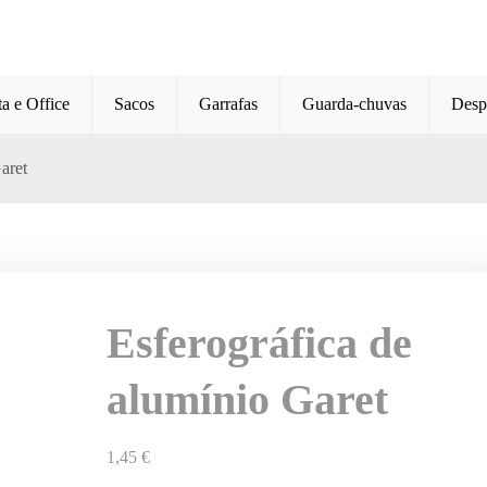
ta e Office
Sacos
Garrafas
Guarda-chuvas
Desp
aret
Esferográfica de
alumínio Garet
1,45
€