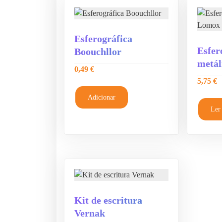
Esferográfica
Esfer
Boouchllor
metál
0,49
€
5,75
€
Adicionar
Ler
Kit de escritura
Vernak