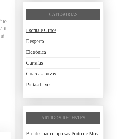
i
s
CATEGORIAS
a
ínio
r
átil
Escrita e Office
p
lui
o
Desporto
r
Eletrónica
:
Garrafas
Guarda-chuvas
Porta-chaves
ARTIGOS RECENTES
Brindes para empresas Porto de Mós