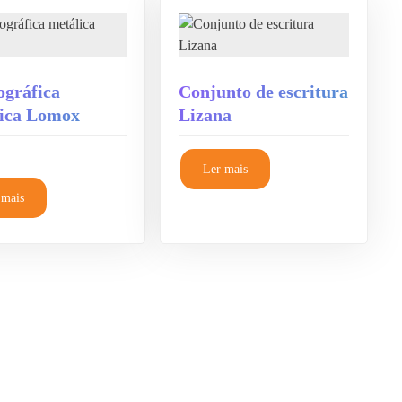
ográfica
Conjunto de escritura
ica Lomox
Lizana
Ler mais
 mais