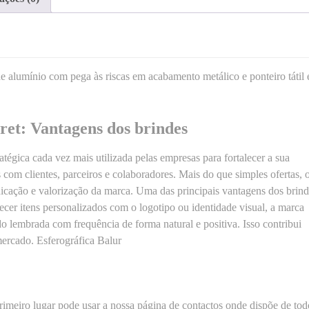
d
e
d
e
E
de alumínio com pega às riscas em acabamento metálico e ponteiro tátil
s
f
e
ret: Vantagens dos brindes
r
o
tégica cada vez mais utilizada pelas empresas para fortalecer a sua
g
com clientes, parceiros e colaboradores. Mais do que simples ofertas, 
r
cação e valorização da marca. Uma das principais vantagens dos brind
á
ecer itens personalizados com o logotipo ou identidade visual, a marca
f
ndo lembrada com frequência de forma natural e positiva. Isso contribui
i
ercado. Esferográfica Balur
c
a
d
e
imeiro lugar pode usar a nossa página de
contactos
onde dispõe de tod