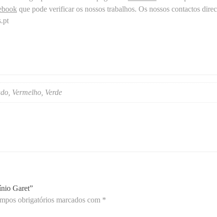
a
ebook
que pode verificar os nossos trabalhos. Os nossos contactos direc
l
.pt
u
m
í
n
i
o
do, Vermelho, Verde
G
a
r
e
t
ínio Garet”
mpos obrigatórios marcados com
*