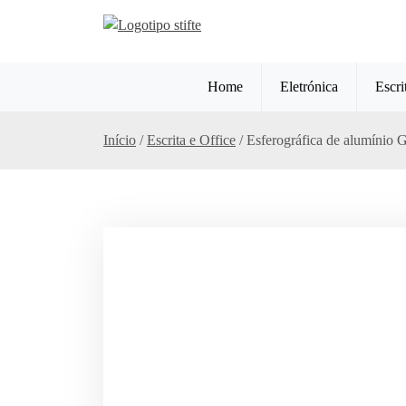
S
k
i
p
Home
Eletrónica
Escri
t
o
c
Início
/
Escrita e Office
/ Esferográfica de alumínio G
o
n
t
e
n
t