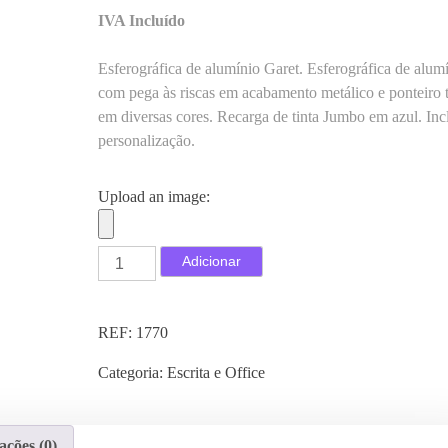
IVA Incluído
Esferográfica de alumínio Garet. Esferográfica de alum
com pega às riscas em acabamento metálico e ponteiro t
em diversas cores. Recarga de tinta Jumbo em azul.
Inc
personalização
.
Upload an image:
Q
Adicionar
u
a
n
REF:
1770
t
Categoria:
Escrita e Office
i
d
a
ações (0)