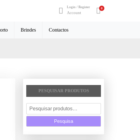
Login / Register
0
Account
orto
Brindes
Contactos
PESQUISAR PRODUTOS
P
e
Pesquisa
s
q
u