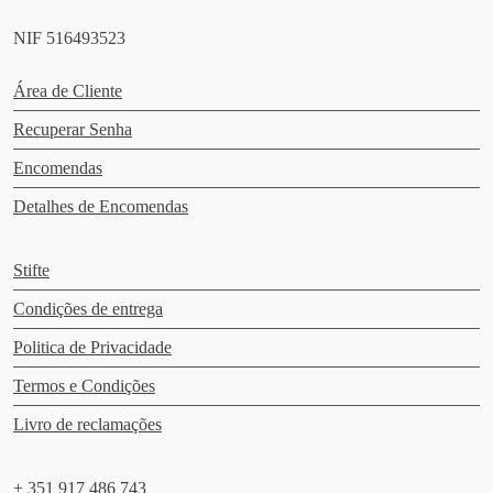
d
NIF 516493523
u
c
Área de Cliente
t
p
Recuperar Senha
a
Encomendas
g
e
Detalhes de Encomendas
Stifte
Condições de entrega
Politica de Privacidade
Termos e Condições
Livro de reclamações
+ 351 917 486 743