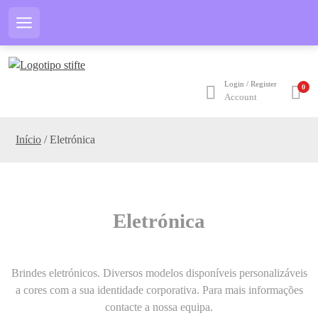
S
k
Menu
i
p
t
Login / Register
0
o
Account
c
o
Início
/ Eletrónica
n
t
e
n
t
Eletrónica
Brindes eletrónicos. Diversos modelos disponíveis personalizáveis
a cores com a sua identidade corporativa. Para mais informações
contacte a nossa equipa.