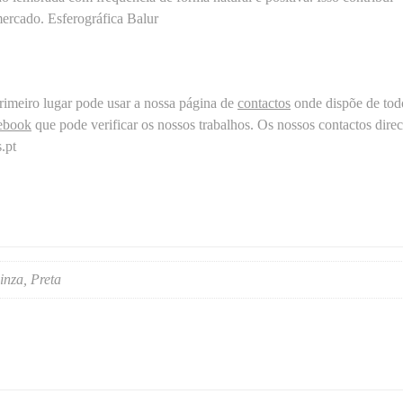
m
ercado. Esferográfica Balur
e
n
t
o
imeiro lugar pode usar a nossa página de
contactos
onde dispõe de tod
5
ebook
que pode verificar os nossos trabalhos. Os nossos contactos direc
e
.pt
m
1
inza, Preta