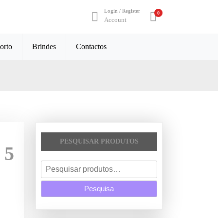
Login / Register
0
Account
orto
Brindes
Contactos
PESQUISAR PRODUTOS
 5
P
e
Pesquisa
s
q
u