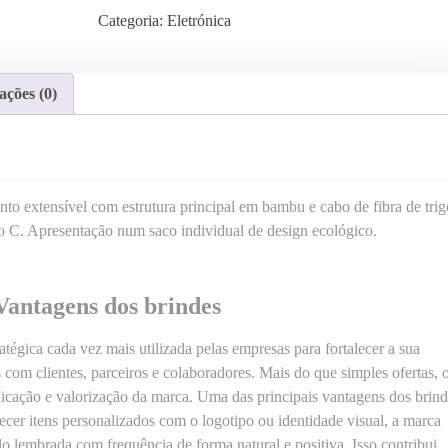
t
Categoria:
Eletrónica
i
d
a
ações (0)
d
e
d
e
C
 extensível com estrutura principal em bambu e cabo de fibra de trig
a
o C. Apresentação num saco individual de design ecológico.
b
o
C
antagens dos brindes
a
r
tégica cada vez mais utilizada pelas empresas para fortalecer a sua
r
com clientes, parceiros e colaboradores. Mais do que simples ofertas, 
e
cação e valorização da marca. Uma das principais vantagens dos brind
g
ecer itens personalizados com o logotipo ou identidade visual, a marca
a
ndo lembrada com frequência de forma natural e positiva. Isso contribui