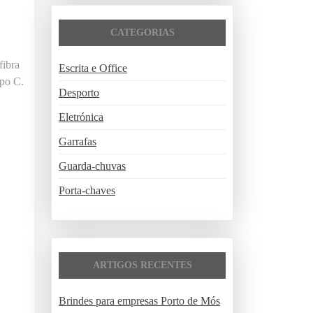
i
s
CATEGORIAS
a
r
fibra
Escrita e Office
p
ipo C.
o
Desporto
r
Eletrónica
:
Garrafas
Guarda-chuvas
Porta-chaves
ARTIGOS RECENTES
Brindes para empresas Porto de Mós