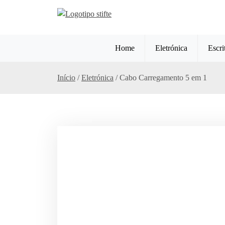
S
k
i
p
Home
Eletrónica
Escri
t
o
c
Início
/
Eletrónica
/ Cabo Carregamento 5 em 1
o
n
t
e
n
t