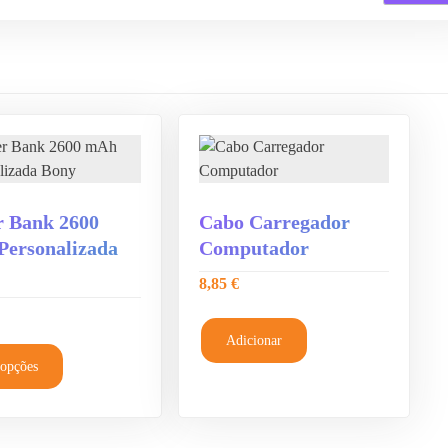
 Bank 2600
Cabo Carregador
ersonalizada
Computador
8,85
€
T
Adicionar
h
 opções
i
s
p