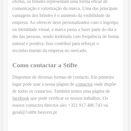
ofertas, os brindes representam uma forma eficaz de
B
comunicação e valorização da marca. Uma das principais
a
vantagens dos brindes é o aumento da visibilidade da
m
empresa. Ao oferecer itens personalizados com o logotipo
t
ou identidade visual, a marca passa a fazer parte do dia a
w
dia das pessoas, sendo lembrada com frequência de forma
i
natural e positiva. Isso contribui para reforçar o
s
reconhecimento da empresa no mercado.
t
Como contactar a Stifte
Dispomos de diversas formas de contacto. Em primeiro
lugar pode usar a nossa página de
contactos
onde dispõe
de todos os contactos. Também temos uma página de
facebook
que pode verificar os nossos trabalhos. Os
nossos contactos directos são: +351 917 486 743 ou
geral@1stifte.beavers.pt