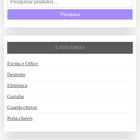
e
Pesquisa
s
q
u
i
s
CATEGORIAS
a
r
Escrita e Office
p
o
Desporto
r
Eletrónica
:
Garrafas
Guarda-chuvas
Porta-chaves