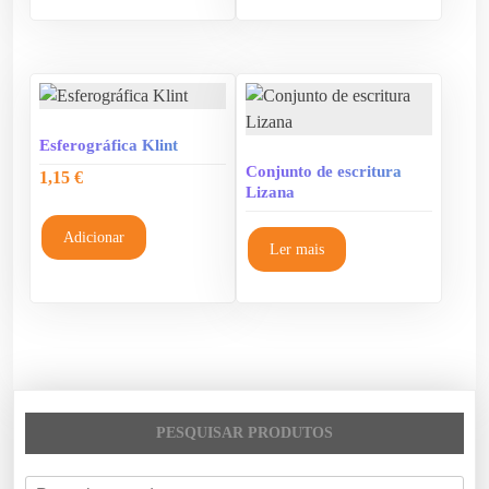
Esferográfica Klint
Conjunto de escritura
1,15
€
Lizana
Adicionar
Ler mais
PESQUISAR PRODUTOS
P