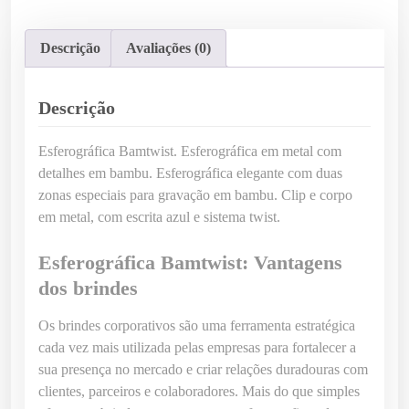
d
a
Descrição
Avaliações (0)
d
e
d
Descrição
e
E
Esferográfica Bamtwist. Esferográfica em metal com
s
detalhes em bambu. Esferográfica elegante com duas
f
zonas especiais para gravação em bambu. Clip e corpo
e
em metal, com escrita azul e sistema twist.
r
o
Esferográfica Bamtwist: Vantagens
g
dos brindes
r
á
Os brindes corporativos são uma ferramenta estratégica
f
cada vez mais utilizada pelas empresas para fortalecer a
i
sua presença no mercado e criar relações duradouras com
c
clientes, parceiros e colaboradores. Mais do que simples
a