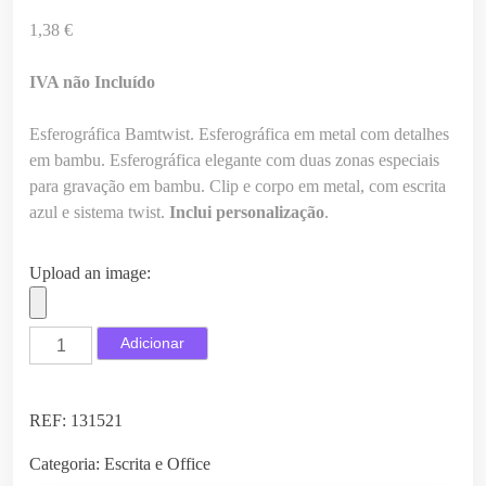
1,38
€
IVA não Incluído
Esferográfica Bamtwist. Esferográfica em metal com detalhes
em bambu. Esferográfica elegante com duas zonas especiais
para gravação em bambu. Clip e corpo em metal, com escrita
azul e sistema twist.
Inclui personalização
.
Upload an image:
Q
Adicionar
u
a
n
REF:
131521
t
Categoria:
Escrita e Office
i