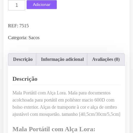
Q
Adicionar
u
a
n
REF:
7515
t
Categoria:
Sacos
i
d
a
Descrição
Informação adicional
Avaliações (0)
d
e
d
Descrição
e
M
Mala Portátil com Alça Lora. Mala para documentos
a
acolchoada para portátil em poliéster macio 600D com
l
bolso exterior. Alças de transporte à cor e alça de ombro
a
ajustável com mosquetão. tamanho [40,5cm/30cm/5,5cm]
P
o
Mala Portátil com Alça Lora:
r