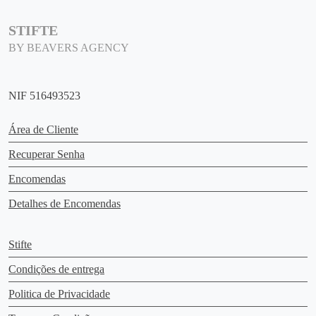
c
e
t
o
t
n
p
n
STIFTE
p
o
a
t
BY BEAVERS AGENCY
a
n
g
h
g
t
e
e
e
h
p
NIF 516493523
e
r
p
o
Área de Cliente
r
d
Recuperar Senha
o
u
d
c
Encomendas
u
t
Detalhes de Encomendas
c
p
t
a
p
Stifte
g
a
e
Condições de entrega
g
e
Politica de Privacidade