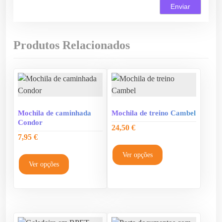
Produtos Relacionados
Mochila de caminhada
Mochila de treino Cambel
Condor
24,50
€
7,95
€
T
T
h
Ver opções
h
Ver opções
i
i
s
s
p
p
r
r
o