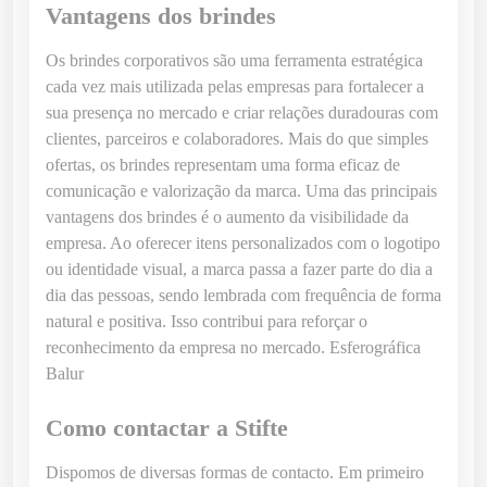
Vantagens dos brindes
t
á
Os brindes corporativos são uma ferramenta estratégica
t
cada vez mais utilizada pelas empresas para fortalecer a
i
sua presença no mercado e criar relações duradouras com
l
clientes, parceiros e colaboradores. Mais do que simples
c
ofertas, os brindes representam uma forma eficaz de
o
comunicação e valorização da marca. Uma das principais
m
vantagens dos brindes é o aumento da visibilidade da
A
empresa. Ao oferecer itens personalizados com o logotipo
l
ou identidade visual, a marca passa a fazer parte do dia a
ç
dia das pessoas, sendo lembrada com frequência de forma
a
natural e positiva. Isso contribui para reforçar o
L
reconhecimento da empresa no mercado. Esferográfica
o
Balur
r
a
Como contactar a Stifte
Dispomos de diversas formas de contacto. Em primeiro