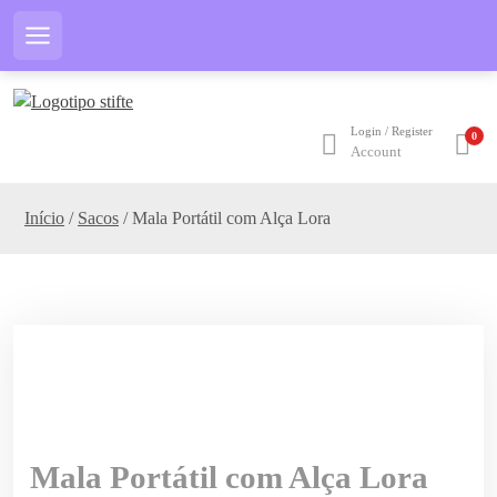
S
k
Menu
i
p
t
Login / Register
0
o
Account
c
o
Início
/
Sacos
/ Mala Portátil com Alça Lora
n
t
e
n
t
Mala Portátil com Alça Lora