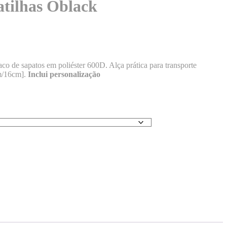
atilhas Oblack
co de sapatos em poliéster 600D. Alça prática para transporte
m/16cm].
Inclui personalização