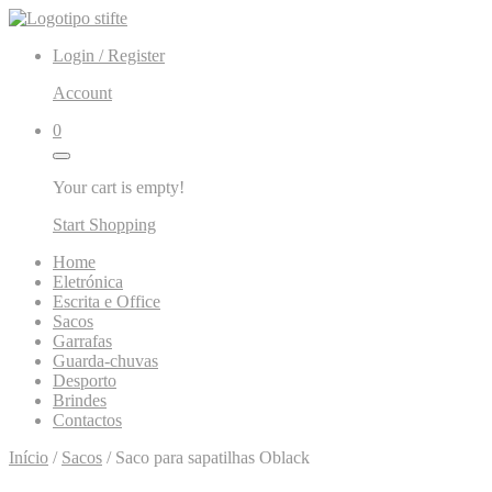
Skip
to
Login / Register
content
Account
0
Your cart is empty!
Start Shopping
Home
Eletrónica
Escrita e Office
Sacos
Garrafas
Guarda-chuvas
Desporto
Brindes
Contactos
Início
/
Sacos
/ Saco para sapatilhas Oblack