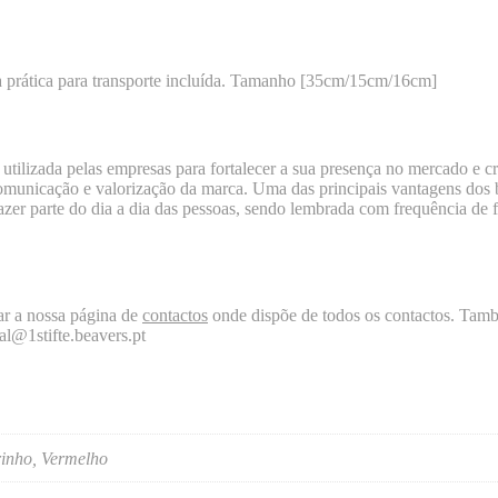
a prática para transporte incluída. Tamanho [35cm/15cm/16cm]
utilizada pelas empresas para fortalecer a sua presença no mercado e cr
omunicação e valorização da marca. Uma das principais vantagens dos b
azer parte do dia a dia das pessoas, sendo lembrada com frequência de f
ar a nossa página de
contactos
onde dispõe de todos os contactos. Ta
al@1stifte.beavers.pt
arinho, Vermelho