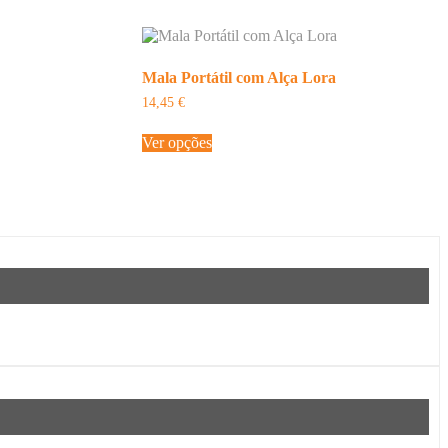
Mala Portátil com Alça Lora
14,45
€
This
Ver opções
product
has
multiple
variants.
The
options
may
be
chosen
on
the
product
page