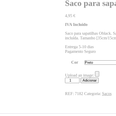
Saco para sap
4,95
€
IVA Incluido
Saco para sapatilhas Oblack. Sa
incluída. Tamanho [35cm/15c
Entrega 5-10 dias
Pagamento Seguro
Cor
Upload an image:
Quantidade
Adicionar
de
Saco
para
REF:
7182
Categoria:
Sacos
sapatilhas
Oblack