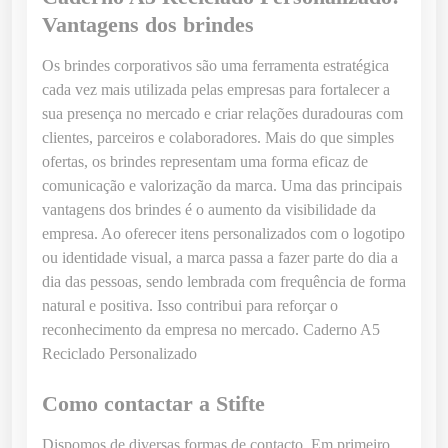
o
Vantagens dos brindes
A
5
Os brindes corporativos são uma ferramenta estratégica
R
cada vez mais utilizada pelas empresas para fortalecer a
e
sua presença no mercado e criar relações duradouras com
c
clientes, parceiros e colaboradores. Mais do que simples
i
ofertas, os brindes representam uma forma eficaz de
c
comunicação e valorização da marca. Uma das principais
l
vantagens dos brindes é o aumento da visibilidade da
a
empresa. Ao oferecer itens personalizados com o logotipo
d
ou identidade visual, a marca passa a fazer parte do dia a
o
dia das pessoas, sendo lembrada com frequência de forma
P
natural e positiva. Isso contribui para reforçar o
e
reconhecimento da empresa no mercado. Caderno A5
r
Reciclado Personalizado
s
o
Como contactar a Stifte
n
a
Dispomos de diversas formas de contacto. Em primeiro