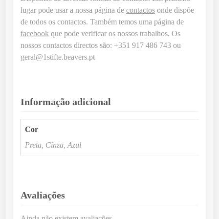
l
lugar pode usar a nossa página de
contactos
onde dispõe
i
de todos os contactos. Também temos uma página de
z
facebook
que pode verificar os nossos trabalhos. Os
a
nossos contactos directos são: +351 917 486 743 ou
d
geral@1stifte.beavers.pt
o
Informação adicional
Cor
Preta, Cinza, Azul
Avaliações
Ainda não existem avaliações.