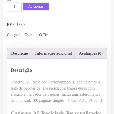
Q
Adicionar
u
a
n
REF:
1330
t
Categoria:
Escrita e Office
i
d
a
Descrição
Informação adicional
Avaliações (0)
d
e
d
Descrição
e
C
Caderno A5 Reciclado Personalizado. Bloco de notas A5
a
feito de pacotes de leite reciclados. Capas duras com
d
elástico e marcador de páginas. Inclui uma esferográfica
e
de tinta azul. 100 páginas simples. [14,5cm/21cm/1,3cm]
r
n
Caderno A5 Reciclado Personalizado: