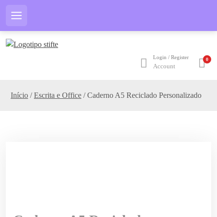
S
k
Menu
i
p
t
Login / Register
0
o
Account
c
o
Início
/
Escrita e Office
/ Caderno A5 Reciclado Personalizado
n
t
e
n
t