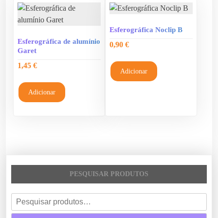
Esferográfica Noclip B
Esferográfica de alumínio
0,90
€
Garet
1,45
€
Adicionar
Adicionar
PESQUISAR PRODUTOS
P
e